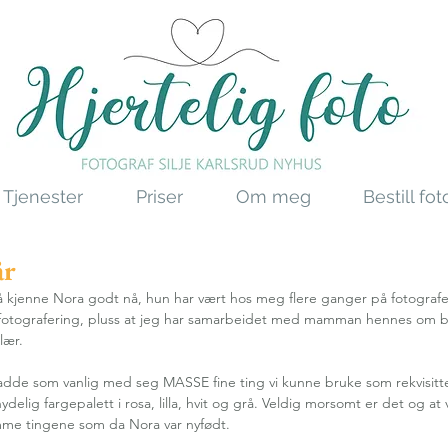
Tjenester
Priser
Om meg
Bestill fo
år
 kjenne Nora godt nå, hun har vært hos meg flere ganger på fotografe
sfotografering, pluss at jeg har samarbeidet med mamman hennes om bi
lær.
dde som vanlig med seg MASSE fine ting vi kunne bruke som rekvisitte
delig fargepalett i rosa, lilla, hvit og grå. Veldig morsomt er det og at 
me tingene som da Nora var nyfødt.