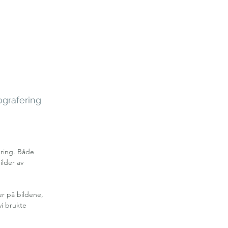
tografering
ring. Både 
lder av 
r på bildene, 
vi brukte 