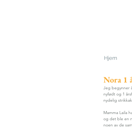
Hjem
Nora 1 
Jeg begynner å
nyfødt og 1 år
nydelig strikkak
Mamma Laila ha
og det ble en ny
noen av de sam